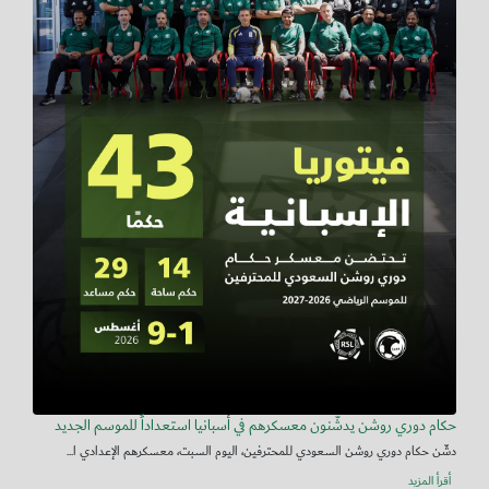
حكام دوري روشن يدشّنون معسكرهم في أسبانيا استعداداً للموسم الجديد
دشّن حكام دوري روشن السعودي للمحترفين، اليوم السبت، معسكرهم الإعدادي ا...
أقرأ المزيد