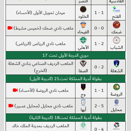
القادسية
النصر
1 - 1
ميدان تمويل الأولى (الأحساء)
الفتح
الخلود
0 - 0
ملعب نادي ضمك (خميس مشيط)
ضمك
الفيحاء
2 - 1
ملعب نادي الرياض (الرياض)
الشباب
الأهلي
دوري الدرجة الأولى تحت 17
الملعب الرديف الصناعي بنادي الشعلة
2 - 0
(الخرج)
الشعلة
الصفا
بطولة أندية المملكة تحت21 (الدرجة الأولى)
1 - 1
ملعب نادي الروضة (الأحساء)
الروضة
وج
5 - 2
ملعب نادي محايل (محايل عسير)
محايل
أبها
بطولة أندية المملكة تحت18 (الدرجة الثانية)
الملعب الرديف بمدينة الملك خالد
4 - 0