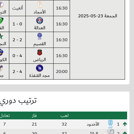
16:30
ألغيت
الأمجاد
التر
الجمعة 23-05-2025
0 - 1
16:30
العدالة
الف
2 - 2
16:30
القصيم
النج
4 - 0
16:30
الرياض
الكو
4 - 2
20:00
مجد القنفذة
جد
ترتيب دوري ا
لعب
فاز
تعادل
1
الأخدود
32
21
7
2
الطائي
32
20
6