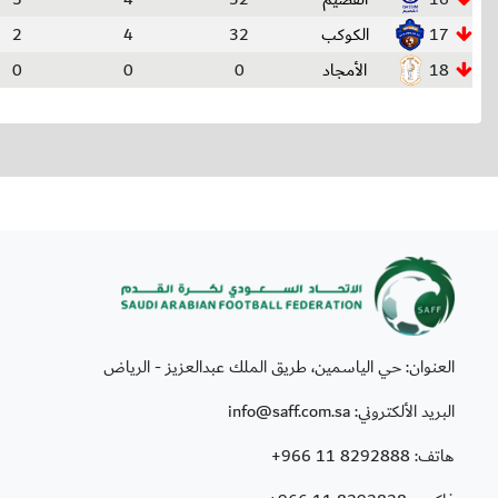
17
الكوكب
32
4
2
18
الأمجاد
0
0
0
العنوان: حي الياسمين، طريق الملك عبدالعزيز - الرياض
البريد الألكتروني: info@saff.com.sa
هاتف:
+966 11 8292888