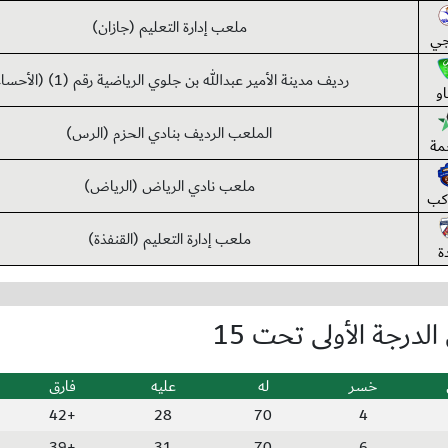
ملعب إدارة التعليم (جازان)
جي
رديف مدينة الأمير عبدالله بن جلوي الرياضية رقم (1) (الأحساء)
او
الملعب الرديف بنادي الحزم (الرس)
مة
ملعب نادي الرياض (الرياض)
كب
ملعب إدارة التعليم (القنفذة)
ة
لدرجة الأولى تحت 15
خسر
له
عليه
فارق
+42
28
70
4
+39
31
70
6