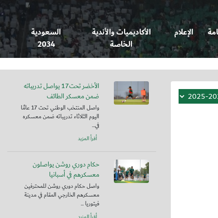
امة
الإعلام
الأكاديميات والأندية
السعودية
الخاصة
2034
الأخضر تحت17 يواصل تدريباته
ضمن معسكر الطائف
واصل المنتخب الوطني تحت 17 عامًا
اليوم الثلاثاء تدريباته ضمن معسكره
في...
أقرأ المزيد
حكام دوري روشن يواصلون
معسكرهم في أسبانيا
واصل حكام دوري روشن للمحترفين
معسكرهم الخارجي المقام في مدينة
فيتوريا ...
أقرأ المزيد