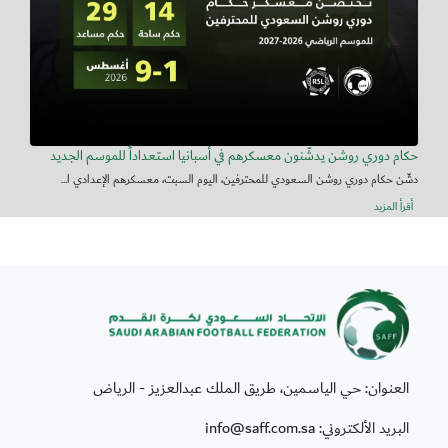
حكام دوري روشن يدشّنون معسكرهم في أسبانيا استعداداً للموسم الجديد
دشّن حكام دوري روشن السعودي للمحترفين، اليوم السبت، معسكرهم الإعدادي ا...
أقرأ المزيد
العنوان: حي الياسمين، طريق الملك عبدالعزيز - الرياض
البريد الألكتروني: info@saff.com.sa