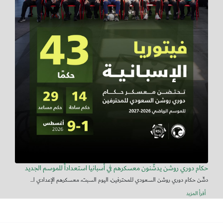
حكام دوري روشن يدشّنون معسكرهم في أسبانيا استعداداً للموسم الجديد
دشّن حكام دوري روشن السعودي للمحترفين، اليوم السبت، معسكرهم الإعدادي ا...
أقرأ المزيد