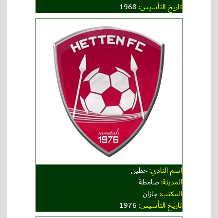
تاريخ التأسيس:
1968
اسم النادي:
حطين
المدينة:
صامطة
المكتب:
جازان
تاريخ التأسيس:
1976