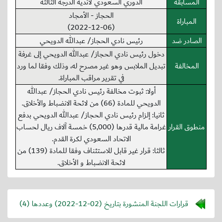
المسابقة
الدوري السعودي لأندية الدرجة الثالثة
الحجاز - الأمجاد
المباراة
(2022-12-06)
الصادر ضد
رئيس نادي الحجاز/ عبدالله الدويحي
دخول رئيس نادي الحجاز/ عبدالله الدويحي إلى غرفة
المخالفة
تبديل الملابس وهو غير مصرح له، وذلك وفقا لما ورد
في تقرير مراقب المباراة.
أولا: ثبوت مخالفة رئيس نادي الحجاز/ عبدالله
الدويحي للمادة (66) من لائحة الانضباط والأخلاق.
ثانيا: إلزام رئيس نادي الحجاز/ عبدالله الدويحي بدفع
منطوق القرار
غرامة مالية قدرها (5,000) خمسة آلاف ريال لحساب
الاتحاد السعودي لكرة القدم.
ثالثا: قرار غير قابل للاستئناف وفقا للمادة (139) من
لائحة الانضباط و الأخلاق.
قرارات اللجنة المنشورة بتاريخ (
2022-12-02
) وعددها (4)