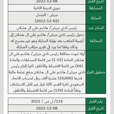
تاريخ القرار
2022-12-08
المسابقة
دوري الدرجة الثانية
جرش - الجندل
المباراة
(2022-12-02)
الصادر ضد
رئيس نادي جرش/ هاشم علي ال هشلان
دخول رئيس نادي جرش/ هاشم علي ال هشلان إلى
المخالفة
أرضية الملعب بعد نهاية المباراة وهو غير مصرح له،
وذلك وفقا لما ورد في تقرير مراقب المباراة،
أولا: ثبوت مخالفة رئيس نادي جرش/ هاشم علي ال
هشلان للمادة (15-1) من لائحة المسابقات والمادة
(66) من لائحة الانضباط والأخلاق. ثانيا: إلزام رئيس
منطوق القرار
نادي جرش/ هاشم علي ال هشلان بدفع غرامة مالية
قدرها (10,000) عشرة اَلاف ريال لحساب الاتحاد
السعودي لكرة القدم. ثالثا: قرار غير قابل للاستئناف
وفقاً للمادة (139) من لائحة الانضباط والأخلاق.
رقم القرار
116/ ل ض / 2022
تاريخ القرار
2022-12-08