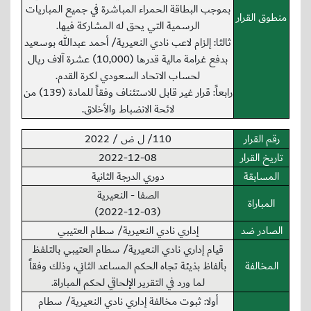
بموجب البطاقة الحمراء المباشرة في جميع المباريات
منطوق القرار
الرسمية التي يحق له المشاركة فيها.
ثالثا: إلزام لاعب نادي النعيرية/ أحمد عبدالله بوسعيد
بدفع غرامة مالية قدرها (10,000) عشرة آلاف ريال
لحساب الاتحاد السعودي لكرة القدم.
رابعاً: قرار غير قابل للاستئناف وفقاً للمادة (139) من
لائحة الانضباط والأخلاق.
رقم القرار
110/ ل ض / 2022
تاريخ القرار
2022-12-08
المسابقة
دوري الدرجة الثانية
الصفا - النعيرية
المباراة
(2022-12-03)
الصادر ضد
إداري نادي النعيرية/ سطام العتيبي
قيام إداري نادي النعيرية/ سطام العتيبي بالتلفظ
المخالفة
بألفاظ بذيئة تجاه الحكم المساعد الثاني، وذلك وفقاً
لما ورد في التقرير الإلحاقي لحكم المباراة.
أولا: ثبوت مخالفة إداري نادي النعيرية/ سطام