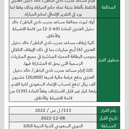
قيام مساعد مدرب نادي الباطن/ خالد دخيل العنزي
المخالفة
بالتلفظ بألفاظ بذيئة تجاه حكم المباراة، وذلك وفقا لما
ورد في التقرير الإلحاقي لحكم المباراة.
أولا: ثبوت مخالفة مساعد مدرب نادي الباطن/ خالد
دخيل العنزي للمادة (49-2-2) من لائحة الانضباط
والأخلاق.
ثانيا: إيقاف مساعد مدرب نادي الباطن/ خالد دخيل
العنزي (4) أربع مباريات بما في ذلك الإيقاف التلقائي
بموجب البطاقة الحمراء المباشرة في جميع المباريات
منطوق القرار
الرسمية التي يحق له المشاركة فيها.
ثالثا: إلزام مساعد مدرب نادي الباطن/ خالد دخيل
العنزي بدفع غرامة مالية قدرها (20,000) عشرون
الف ريال تدفع لحساب الإتحاد السعودي لكرة القدم.
رابعا: قرار غير قابل للاستئناف وفقاً للمادة (139) من
لائحة الانضباط والأخلاق.
رقم القرار
113/ ل ض / 2022
تاريخ القرار
2022-12-08
المسابقة
الدوري السعودي لأندية الدرجة الثالثة