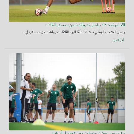
الأخضر تحت17 يواصل تدريباته ضمن معسكر الطائف
واصل المنتخب الوطني تحت 17 عامًا اليوم الثلاثاء تدريباته ضمن معسكره في...
أقرأ المزيد
حكام دوري روشن يواصلون معسكرهم في أسبانيا