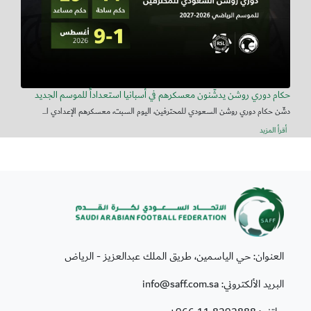
حكام دوري روشن يدشّنون معسكرهم في أسبانيا استعداداً للموسم الجديد
دشّن حكام دوري روشن السعودي للمحترفين، اليوم السبت، معسكرهم الإعدادي ا...
أقرأ المزيد
العنوان: حي الياسمين، طريق الملك عبدالعزيز - الرياض
البريد الألكتروني: info@saff.com.sa