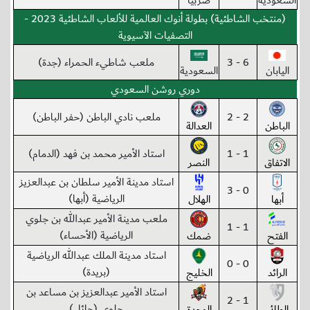
السعودية
صربيا
(منتخب الشاطئية) بطولة أنوك العالمية للألعاب الشاطئية 2023 -
التصفيات الآسيوية
6 - 3
ملعب شاطيء الحمراء (جدة)
اليابان
السعودية
دوري روشن السعودي
2 - 2
ملعب نادي الباطن (حفر الباطن)
الباطن
العدالة
1 - 1
استاد الأمير محمد بن فهد (الدمام)
الاتفاق
النصر
استاد مدينة الأمير سلطان بن عبدالعزيز
0 - 3
الرياضية (أبها)
أبها
الهلال
ملعب مدينة الأمير عبدالله بن جلوي
1 - 1
الرياضية (الأحساء)
الفتح
ضمك
استاد مدينة الملك عبدالله الرياضية
0 - 0
(بريدة)
الرائد
الخليج
استاد الأمير عبدالعزيز بن مساعد بن
1 - 2
جلوي (حائل)
الطائي
الوحدة