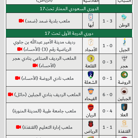
(الرياض)
الشباب
القادسية
الدوري السعودي الممتاز تحت17
3 - 1
ملعب بلدية ضمد (ضمد)
الوطن
أبها
دوري الدرجة الأولى تحت 17
رديف مدينة الأمير عبدالله بن جلوي
0 - 1
الرياضية رقم (3) (الأحساء)
الجيل
الأمجاد
الملعب الرديف الصناعي بنادي هجر
3 - 0
(الأحساء)
هجر
القلعة
1 - 0
ملعب نادي الروضة (الأحساء)
الروضة
الشعلة
0 - 6
الملعب الرديف بنادي الجبلين (حائل)
الجبلين
الفيحاء
4 - 0
ملعب جامعة طيبة (المدينة المنورة)
العلا
الريان
1 - 1
ملعب إدارة التعليم (القنفذة)
القنفذة
الرياض