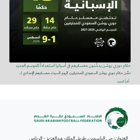
حكام دوري روشن يدشّنون معسكرهم في أسبانيا استعداداً للموسم الجديد
دشّن حكام دوري روشن السعودي للمحترفين، اليوم السبت، معسكرهم الإعدادي ا...
أقرأ المزيد
العنوان: حي الياسمين، طريق الملك عبدالعزيز - الرياض