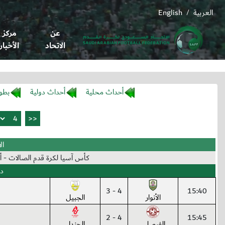
العربية
English
/
عن
مركز
الاتحاد
الأخبار
أحداث محلية
أحداث دولية
بطو
الأر
كأس آسيا لكرة قدم الصالات - أندونيسيا من (27-01-6
دو
4 - 3
15:40
الأنوار
الجبيل
4 - 2
15:45
الفيصلي
الجندل