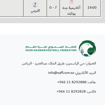
7 - 0
19:00
أكاديمية جدة
الترجي
يونايتد
العنوان: حي الياسمين، طريق الملك عبدالعزيز - الرياض
البريد الألكتروني: info@saff.com.sa
هاتف:
+966 11 8292888
فاكس:
+966 11 8292828