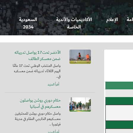
امة
الإعلام
الأكاديميات والأندية
السعودية
الخاصة
2034
الأخضر تحت17 يواصل تدريباته
ضمن معسكر الطائف
واصل المنتخب الوطني تحت 17 عامًا
اليوم الثلاثاء تدريباته ضمن معسكره
في...
أقرأ المزيد
حكام دوري روشن يواصلون
معسكرهم في أسبانيا
واصل حكام دوري روشن للمحترفين
معسكرهم الخارجي المقام في مدينة
فيتوريا ...
أقرأ المزيد