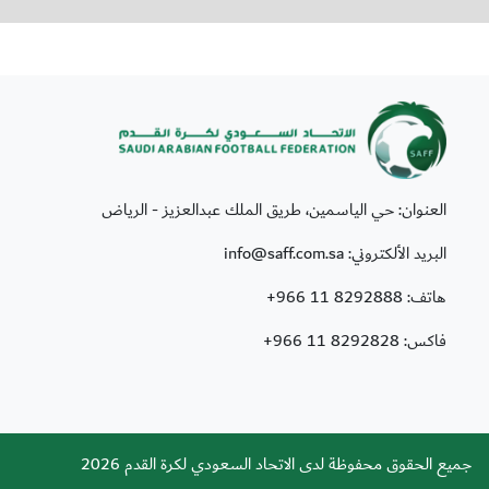
العنوان: حي الياسمين، طريق الملك عبدالعزيز - الرياض
البريد الألكتروني: info@saff.com.sa
هاتف:
+966 11 8292888
فاكس:
+966 11 8292828
جميع الحقوق محفوظة لدى الاتحاد السعودي لكرة القدم 2026