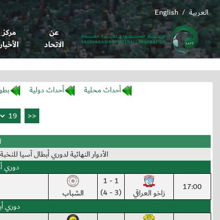
العربية
English
/
عن
مركز
الاتحاد
الأخبار
أحداث محلية
أحداث دولية
بطو
ا
الأدوار النهائية لدوري أبطال آسيا للنخبة 2025 - 2026 من (16-04-2026) إلى (25-04-2026
دوري أبطال
1 - 1
17:00
(3 - 4)
زاخو العراقي
الشباب
دوري أبطال آ