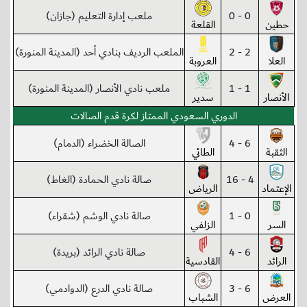
0 - 0
ملعب إدارة التعليم (جازان)
حطين
القلعة
2 - 2
الملعب الرديف بنادي أحد (المدينة المنورة)
العلا
العروبة
1 - 1
ملعب نادي الأنصار (المدينة المنورة)
الأنصار
سدير
الدوري السعودي الممتاز لكرة قدم الصالات
6 - 4
الصالة الخضراء (الدمام)
الثقبة
الطائي
4 - 16
صالة نادي الحمادة (الغاط)
الإعتماد
الرياض
0 - 1
صالة نادي الوشم (شقراء)
السر
الزلفي
6 - 4
صالة نادي الرائد (بريدة)
الرائد
القادسية
6 - 3
صالة نادي الدرع (الدوادمي)
العرض
الشباب