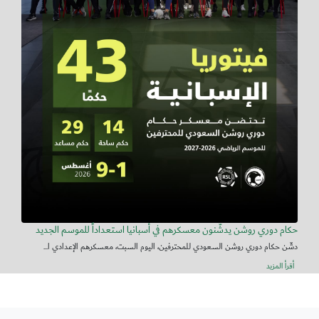
حكام دوري روشن يدشّنون معسكرهم في أسبانيا استعداداً للموسم الجديد
دشّن حكام دوري روشن السعودي للمحترفين، اليوم السبت، معسكرهم الإعدادي ا...
أقرأ المزيد