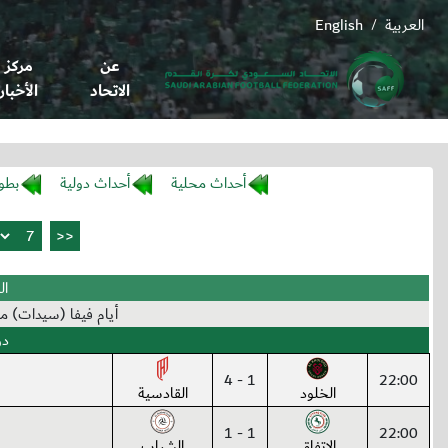
العربية
English
/
عن
مركز
الاتحاد
الأخبار
أحداث محلية
أحداث دولية
بطو
الس
أيام فيفا (سيدات) من (24-02-2026) إلى (07-3
دو
1 - 4
22:00
الخلود
القادسية
1 - 1
22:00
الاتفاق
الشباب