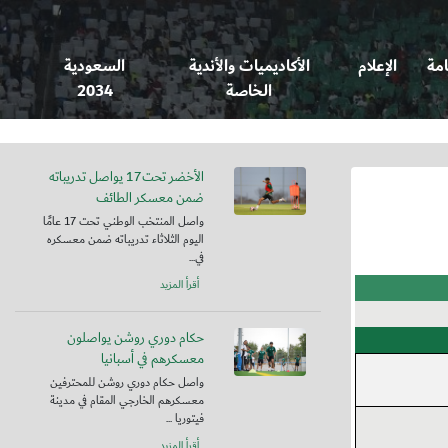
امة
الإعلام
الأكاديميات والأندية
السعودية
الخاصة
2034
الأخضر تحت17 يواصل تدريباته
ضمن معسكر الطائف
واصل المنتخب الوطني تحت 17 عامًا
اليوم الثلاثاء تدريباته ضمن معسكره
في...
أقرأ المزيد
حكام دوري روشن يواصلون
معسكرهم في أسبانيا
واصل حكام دوري روشن للمحترفين
معسكرهم الخارجي المقام في مدينة
فيتوريا ...
أقرأ المزيد