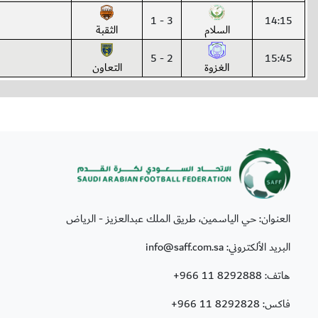
3 - 1
14:15
السلام
الثقبة
2 - 5
15:45
الغزوة
التعاون
العنوان: حي الياسمين، طريق الملك عبدالعزيز - الرياض
البريد الألكتروني: info@saff.com.sa
هاتف:
+966 11 8292888
فاكس:
+966 11 8292828