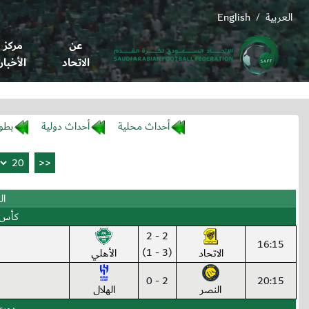
العربية
English
/
عن
مركز
الاتحاد
الأخبار
أحداث محلية
أحداث دولية
بطو
الس
كأس 
2 - 2
16:15
(3 - 1)
الاتحاد
الأهلي
2 - 0
20:15
النصر
الهلال
دوري