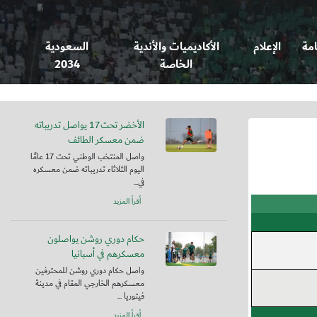
امة
الإعلام
الأكاديميات والأندية
السعودية
الخاصة
2034
الأخضر تحت17 يواصل تدريباته
ضمن معسكر الطائف
واصل المنتخب الوطني تحت 17 عامًا
اليوم الثلاثاء تدريباته ضمن معسكره
في...
أقرأ المزيد
حكام دوري روشن يواصلون
معسكرهم في أسبانيا
واصل حكام دوري روشن للمحترفين
معسكرهم الخارجي المقام في مدينة
فيتوريا ...
أقرأ المزيد